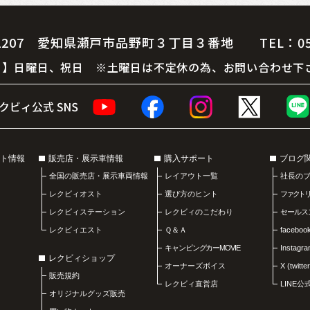
07 愛知県瀬戸市品野町３丁目３番地 TEL：0561-
 休 日】日曜日、祝日 ※土曜日は不定休の為、お問い合わせ下
ト情報
販売店・展示車情報
購入サポート
ブログ
全国の販売店・展示車両情報
レイアウト一覧
社長の
レクビィオスト
選び方のヒント
ファクト
レクビィステーション
レクビィのこだわり
セールス
レクビィエスト
Ｑ＆Ａ
faceboo
キャンピングカーMOVIE
Instagr
レクビィショップ
オーナーズボイス
X (twitter
販売規約
レクビィ直営店
LINE
オリジナルグッズ販売