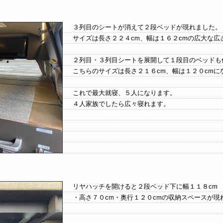
３列目のシートが消えて２段ベッドが現れました。
サイズは長さ２２４cm、幅は１６２cmの広大な広
２列目・３列目シートを展開して１段目のベッドも
こちらのサイズは長さ２１６cm、幅は１２０cmに
これで最大就寝、５人になります。
４人家族でしたら広々寝れます。
リヤハッチを開けると２段ベッド下に幅１１８cm
・高さ７０cm・奥行１２０cmの収納スペースが現