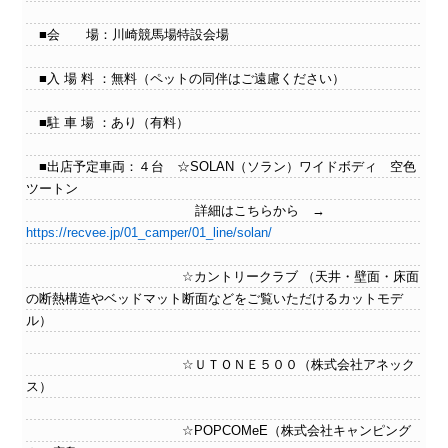
■会 場：川崎競馬場特設会場
■入 場 料 ：無料（ペットの同伴はご遠慮ください）
■駐 車 場 ：あり（有料）
■出店予定車両：４台 ☆SOLAN（ソラン）ワイドボディ 空色
ツートン
詳細はこちらから →
https://recvee.jp/01_camper/01_line/solan/
☆カントリークラブ （天井・壁面・床面
の断熱構造やベッドマット断面などをご覧いただけるカットモデ
ル）
☆ＵＴＯＮＥ５００（株式会社アネック
ス）
☆POPCOMeE（株式会社キャンピング