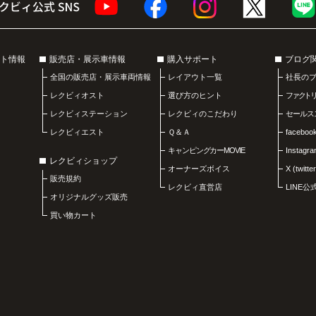
ト情報
販売店・展示車情報
購入サポート
ブログ
全国の販売店・展示車両情報
レイアウト一覧
社長の
レクビィオスト
選び方のヒント
ファクト
レクビィステーション
レクビィのこだわり
セールス
レクビィエスト
Ｑ＆Ａ
faceboo
キャンピングカーMOVIE
Instagr
レクビィショップ
オーナーズボイス
X (twitter
販売規約
レクビィ直営店
LINE
オリジナルグッズ販売
買い物カート