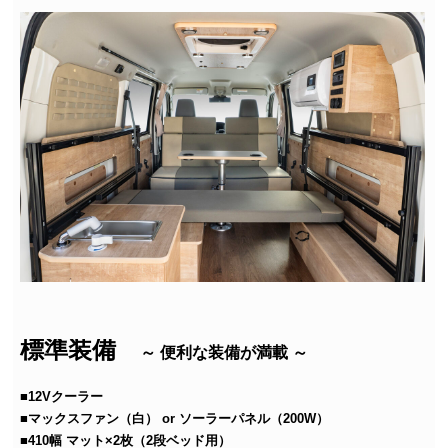
標準装備
～ 便利な装備が満載 ～
■12Vクーラー
■マックスファン（白） or ソーラーパネル（200W）
■410幅 マット×2枚（2段ベッド用）