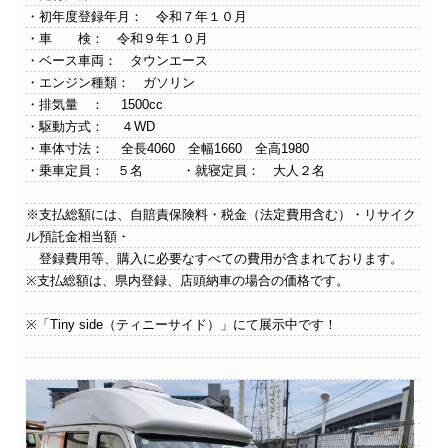
・初年度登録年月： 令和７年１０月
・車 検： 令和９年１０月
・ベース車両： タウンエース
・エンジン種類： ガソリン
・排気量 ： 1500cc
・駆動方式： ４WD
・車体寸法： 全長4060 全幅1660 全高1980
・乗車定員： ５名 ・就寝定員： 大人２名
※支払総額には、自賠責保険料・税金（法定費用含む）・リサイク
ル預託金相当額・
登録費用等、購入に必要なすべての費用が含まれております。
※支払総額は、県内登録、店頭納車の場合の価格です。
※「Tiny side（ティニーサイド）」にて展示中です！