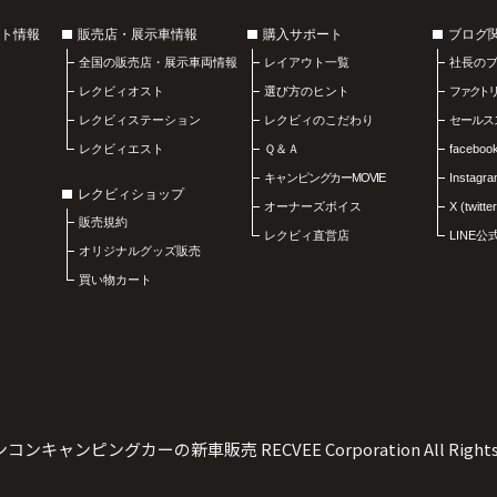
ト情報
販売店・展示車情報
購入サポート
ブログ
全国の販売店・展示車両情報
レイアウト一覧
社長の
レクビィオスト
選び方のヒント
ファクト
レクビィステーション
レクビィのこだわり
セールス
レクビィエスト
Ｑ＆Ａ
faceboo
キャンピングカーMOVIE
Instagr
レクビィショップ
オーナーズボイス
X (twitter
販売規約
レクビィ直営店
LINE
オリジナルグッズ販売
買い物カート
ンコンキャンピングカーの新車販売
RECVEE Corporation All Right