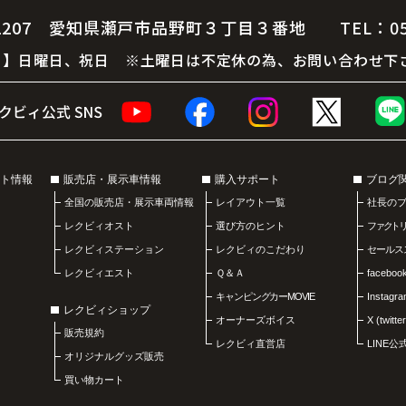
07 愛知県瀬戸市品野町３丁目３番地 TEL：0561-
 休 日】日曜日、祝日 ※土曜日は不定休の為、お問い合わせ下
ト情報
販売店・展示車情報
購入サポート
ブログ
全国の販売店・展示車両情報
レイアウト一覧
社長の
レクビィオスト
選び方のヒント
ファクト
レクビィステーション
レクビィのこだわり
セールス
レクビィエスト
Ｑ＆Ａ
faceboo
キャンピングカーMOVIE
Instagr
レクビィショップ
オーナーズボイス
X (twitter
販売規約
レクビィ直営店
LINE
オリジナルグッズ販売
買い物カート