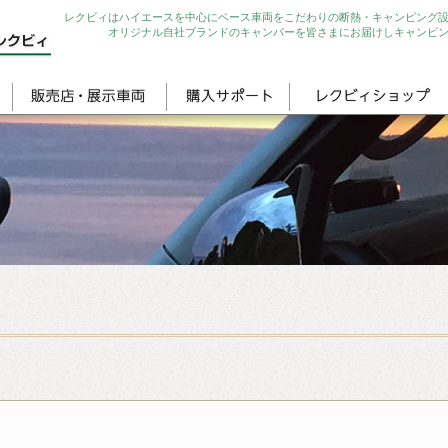
レクビィはハイエースを中心にベース車両をこだわりの断熱・キャンピング
オリジナル自社ブランドのキャンパーを皆さまにお届けしキャンピ