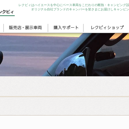
レクビィはハイエースを中心にベース車両をこだわりの断熱・キャンピング
オリジナル自社ブランドのキャンパーを皆さまにお届けしキャンピ