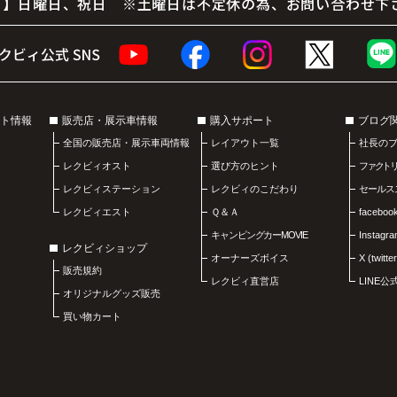
 休 日】日曜日、祝日 ※土曜日は不定休の為、お問い合わせ下
ト情報
販売店・展示車情報
購入サポート
ブログ
全国の販売店・展示車両情報
レイアウト一覧
社長の
レクビィオスト
選び方のヒント
ファクト
レクビィステーション
レクビィのこだわり
セールス
レクビィエスト
Ｑ＆Ａ
faceboo
キャンピングカーMOVIE
Instagr
レクビィショップ
オーナーズボイス
X (twitter
販売規約
レクビィ直営店
LINE
オリジナルグッズ販売
買い物カート