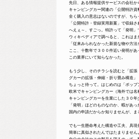
先日、ある情報提供サービスの会社か
キャンピングカー関連の「公開特許資
全く購入の意志はないのですが、ちら
「公開特許・登録実用新案」で収録さ
へえぇ～、すごっ。特許って「発明」
ウィキペディアで調べると、これはま
「従来みられなかった新規な物や方法
ここ、十数年で３００件近い発明があ
この業界にいて知らなかった。
もう少し、そのチラシを読むと「拡張
グカーの拡張・伸縮・折り畳み構造」
ちょっと待って。はじめのは「ポップ
欧米でキャンピングカー（海外では名
キャンピングカーを生業にした３０年
「発明」ほどのものなのか、暇があっ
国内の申請だからか知りませんが、ま
でも一生懸命考えた構造や工夫、具現
簡単に真似されたんではたまりません