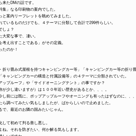
ら来たDMの話です。
料集」なる印刷物の案内でした。
っと案内リーフレットを眺めてみました。
れているものだけでも、４テーマに分類して合計で299件らしい。
でしょ？
た大変な事で、凄い。
を考え出すことである」がその定義。
ったのか！
・折り畳み式屋根を持つキャンピングカー等」「キャンピングカー等の折り
「キャンピングカーの構造と付属設備等」の４テーマに分類されていた。
アップルーフ」や「サイドオーニングテント」の事ですか？
称が少し違いますが）は１００年近い歴史があるとか、、、。
少し前には既に、ポップアップルーフやオーニングも有ったはずなのに、、
たら調べてみたい気もしましたが、ばからしいので止めました。
るで、最近のお隣の国みたいじゃん。
化して初めて判る善し悪し。
よね。それを防ぎたい、何か解る気もします。