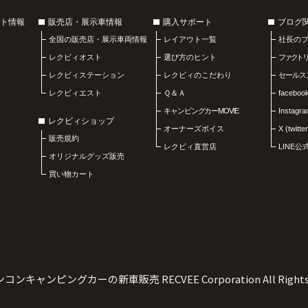
ト情報
販売店・展示車情報
購入サポート
ブログ
全国の販売店・展示車両情報
レイアウト一覧
社長の
レクビィオスト
選び方のヒント
ファクト
レクビィステーション
レクビィのこだわり
セールス
レクビィエスト
Ｑ＆Ａ
faceboo
キャンピングカーMOVIE
Instagr
レクビィショップ
オーナーズボイス
X (twitter
販売規約
レクビィ直営店
LINE
オリジナルグッズ販売
買い物カート
ンコンキャンピングカーの新車販売
RECVEE Corporation All Right