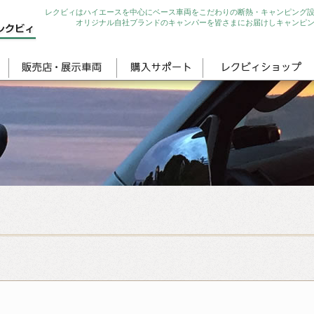
レクビィはハイエースを中心にベース車両をこだわりの断熱・キャンピング
オリジナル自社ブランドのキャンパーを皆さまにお届けしキャンピ